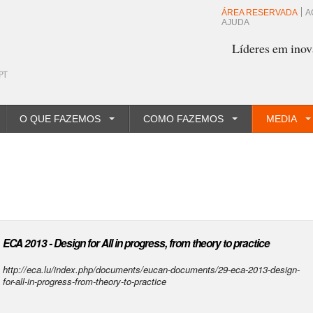
ÁREA RESERVADA
A
AJUDA
Líderes em inov
O QUE FAZEMOS
COMO FAZEMOS
MEDIA
ECA 2013 - Design for All in progress, from theory to practice
http://eca.lu/index.php/documents/eucan-documents/29-eca-2013-design-
for-all-in-progress-from-theory-to-practice