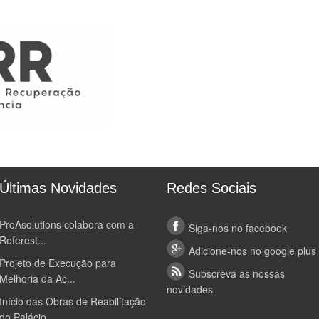
Últimas Novidades
Redes Sociais
ProAsolutions colabora com a
Siga-nos no facebook
Referest...
Adicione-nos no google plus
Projeto de Execução para
Subscreva as nossas
Melhoria da Ac...
novidades
Início das Obras de Reabilitação
do Palácio...