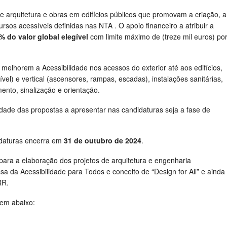
e arquitetura e obras em edifícios públicos que promovam a criação, a
rsos acessíveis definidas nas NTA . O apoio financeiro a atribuir a
% do valor global elegível
com limite máximo de (treze mil euros) po
 melhorem a Acessibilidade nos acessos do exterior até aos edifícios,
ível) e vertical (ascensores, rampas, escadas), instalações sanitárias,
ento, sinalização e orientação.
ade das propostas a apresentar nas candidaturas seja a fase de
idaturas encerra em
31 de outubro de 2024
.
para a elaboração dos projetos de arquitetura e engenharia
a da Acessibilidade para Todos e conceito de “Design for All” e ainda
RR.
gem abaixo: