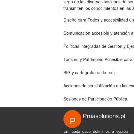
largo de las diversas sesiones de sens
transmiten los conocimientos en las 
Diseño para
Todos y
accesibilidad
un
Comunicación accesible
y atención al
Políticas
integradas
de Gestión
y Eje
Turismo y Patrimonio
Accesible
para
SIG y
cartografía en la red
;
Acciones de sensibilización
en las es
Sesiones
de Participación
Pública.
Proasolutions.pt
P
Em cada caso definimos a equipa