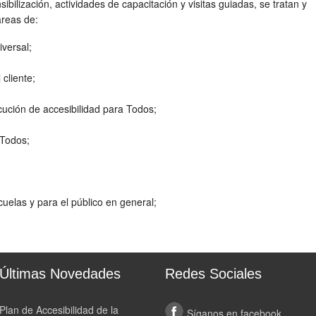
ibilización, actividades de capacitación y visitas guiadas, se tratan y
áreas de:
iversal
;
 cliente
;
cución
de
accesibilidad
para Todos
;
 Todos;
cuelas
y
para el público en
general;
Últimas Novedades
Redes Sociales
Plan de Accesibilidad de la
Síganos en facebook