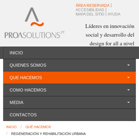
ÁREA RESERVADA
ACCESIBILIDAD
MAPA DEL SITIO
AYUDA
Líderes en innovación
social y desarrollo del
design for all a nivel
mundial
INICIO
QUIENES SOMOS
Español
QUE HACEMOS
COMO HACEMOS
MEDIA
CONTACTOS
INICIO
QUÉ HACEMOS
REGENERACIÓN Y REHABILITACIÓN URBANA